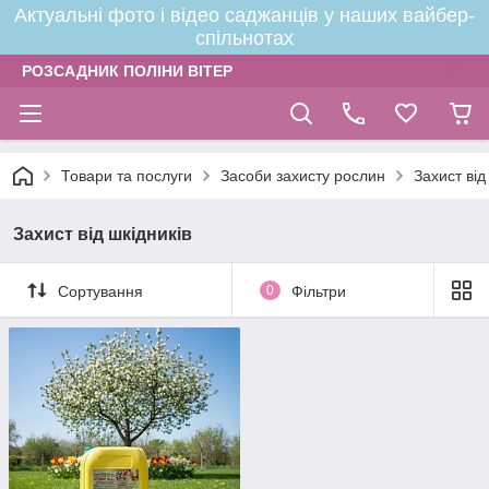
Актуальні фото і відео саджанців у наших вайбер-
спільнотах
РОЗСАДНИК ПОЛІНИ ВІТЕР
Товари та послуги
Засоби захисту рослин
Захист від
Захист від шкідників
Сортування
0
Фільтри