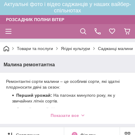
Актуальні фото і відео саджанців у наших вайбер-
спільнотах
РОЗСАДНИК ПОЛІНИ ВІТЕР
Товари та послуги
Ягідні культури
Саджанці малини
Малина ремонтантна
Ремонтантні сорти малини – це особливі сорти, які здатні
плодоносити двічі за сезон:
Перший урожай:
На пагонах минулого року, як у
звичайних літніх сортів.
Другий урожай:
На молодих пагонах поточного
року, ближче до осені.
Показати все
Ось основні характеристики ремонтантних сортів:
Тривалий період плодоношення:
Можна збирати
Сортування
0
Фільтри