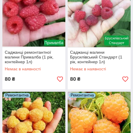
Саджанці ремонтантної
Саджанці малини
малини Прималба (1 рік,
Брусилівський Стандарт (1
контейнер 1л)
рік, контейнер 1л)
Немає в наявності
Немає в наявності
80
80
₴
₴
Ремонтантна
Ремонтантна