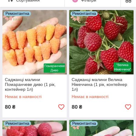
ягоди з літа до пізньої осені.
Висока врожайність:
Завдяки двом хвилям
Ремонтантна
Ремонтантна
плодоношення.
Різноманітність сортів:
Існує багато сортів з
різними характеристиками ягід (розмір, смак, колір).
Особливості догляду:
Для отримання максимального осіннього
урожаю, навесні всі пагони зрізають під корінь.
При вирощуванні з двома врожаями, потрібно
проводити нормування кількості пагонів.
Переваги:
Саджанці малини
Саджанці малини Велика
Можливість отримати свіжі ягоди протягом
Помаранчеве диво (1 рік,
Німеччина (1 рік, контейнер
тривалого періоду.
контейнер 1л)
1л)
Зменшення ризику ураження шкідниками та
Немає в наявності
Немає в наявності
хворобами, які зазвичай активні влітку.
80
80
₴
₴
Можливість отримати пізній урожай, коли інші
ягоди вже відійшли.
Ремонтантна
Ремонтантна