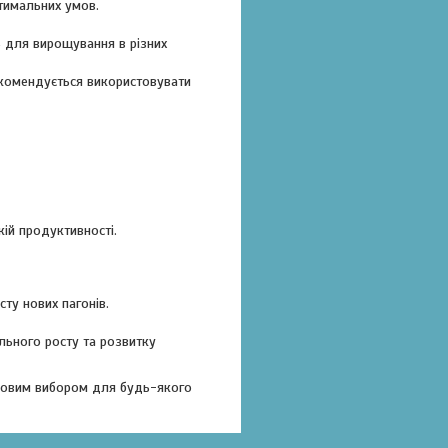
тимальних умов.
ь для вирощування в різних
екомендується використовувати
ій продуктивності.
ту нових пагонів.
льного росту та розвитку
удовим вибором для будь-якого