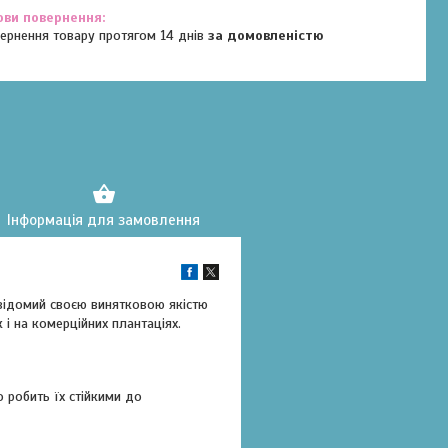
ернення товару протягом 14 днів
за домовленістю
Інформація для замовлення
 відомий своєю винятковою якістю
 і на комерційних плантаціях.
 робить їх стійкими до