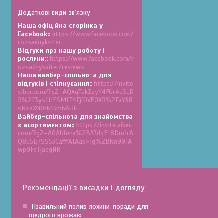
Наша офіційна сторінка у
Facebook:
https://www.facebook.com/
rozsadnykviter
Відгуки про нашу роботу і
рослини:
https://www.facebook.com/r
ozsadnykviter/reviews
Наша вайбер-спільнота для
відгуків і спілкування:
https://invite.
viber.com/?g2=AQAqTakZzyY4FUr4cSLD
R%2F3ys1HESMLT4Fjf0VEOXR%2FaY88
sNFzXNOrb13mbAiJF
Вайбер-спільнота для знайомства
з асортиментом:
https://invite.viber.
com/?g2=AQAUfena%2BA7dqE18Dm1rA
Q8u5Lj7SS53CafffA1AabFTg%2BNn99TA
wp9FsTjaegNR
Рекомендації з висадки і догляду
Правильний полив лохини: поради для
щедрого врожаю