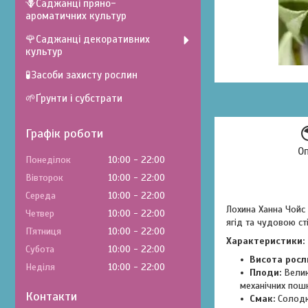
🪻Саджанці пряно-
ароматичних культур
🌹Саджанці декоративних
культур
🧪Засоби захисту рослин
🌱Ґрунти і субстрати
Графік роботи
О
Понеділок
10:00
22:00
Вівторок
10:00
22:00
Середа
10:00
22:00
Лохина Ханна Чойс
Четвер
10:00
22:00
ягід та чудовою ст
Пʼятниця
10:00
22:00
Характеристики:
Субота
10:00
22:00
Висота росл
Неділя
10:00
22:00
Плоди:
Великі
механічних пошк
Контакти
Смак:
Солодки