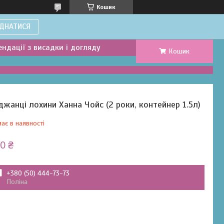
Кошик
ДНАТИСЯ
ндації з висадки і догляду
Кошик
джанці лохини Ханна Чойс (2 роки, контейнер 1.5л)
ає в наявності
0 ₴
+380 (50) 444-73-73
Поліна