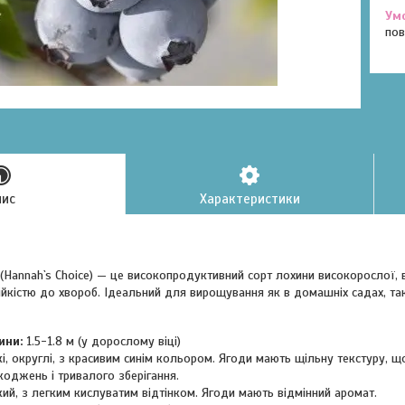
пов
пис
Характеристики
 (Hannah`s Choice) — це високопродуктивний сорт лохини високорослої,
ійкістю до хвороб. Ідеальний для вирощування як в домашніх садах, так
ини:
1.5-1.8 м (у дорослому віці)
, округлі, з красивим синім кольором. Ягоди мають щільну текстуру, що
оджень і тривалого зберігання.
й, з легким кислуватим відтінком. Ягоди мають відмінний аромат.