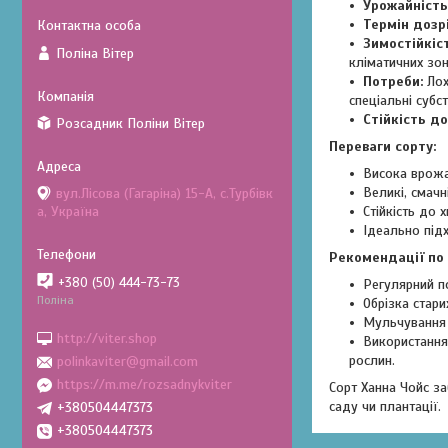
Урожайність
Термін дозр
Зимостійкіст
Поліна Вітер
кліматичних зон
Потреби:
Лох
спеціальні субс
Стійкість до
Розсадник Поліни Вітер
Переваги сорту:
Висока врожа
Великі, смачн
вул.Лісова (Гагаріна) 15-А, с.Турбівк
а, Україна
Стійкість до 
Ідеально під
Рекомендації по
+380 (50) 444-73-73
Регулярний п
Поліна
Обрізка стари
Мульчування 
http://viter.shop
Використання
рослин.
polinkaviter@gmail.com
https://m.me/rozsadnykviter
Сорт Ханна Чойс з
саду чи плантації.
+380504447373
+380504447373