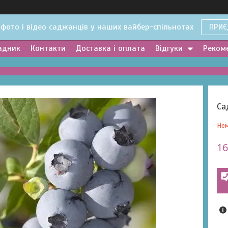
 фото і відео саджанців у наших вайбер-спільнотах
ПРИЄ
адник
Контакти
Доставка і оплата
Відгуки
Рекоме
Са
Нем
16