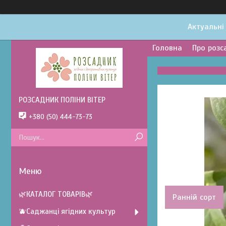
Актуальні
Головна
Про розс
РОЗСАДНИК ПОЛІНИ ВІТЕР
+380 (50) 444-73-73
🌿КАТАЛОГ ТОВАРІВ🌿
Ранній сорт
🫐Саджанці ягідних культур