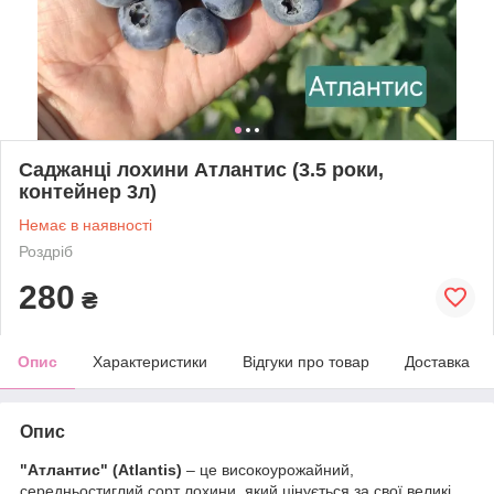
Саджанці лохини Атлантис (3.5 роки,
контейнер 3л)
Немає в наявності
Роздріб
280
₴
Опис
Характеристики
Відгуки про товар
Доставка
Опис
"Атлантис" (Atlantis)
– це високоурожайний,
середньостиглий сорт лохини, який цінується за свої великі,