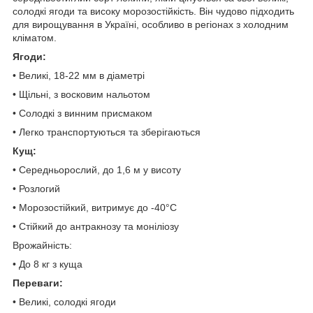
солодкі ягоди та високу морозостійкість. Він чудово підходить
для вирощування в Україні, особливо в регіонах з холодним
кліматом.
Ягоди:
• Великі, 18-22 мм в діаметрі
• Щільні, з восковим нальотом
• Солодкі з винним присмаком
• Легко транспортуються та зберігаються
Кущ:
• Середньорослий, до 1,6 м у висоту
• Розлогий
• Морозостійкий, витримує до -40°C
• Стійкий до антракнозу та моніліозу
Врожайність:
• До 8 кг з куща
Переваги:
• Великі, солодкі ягоди