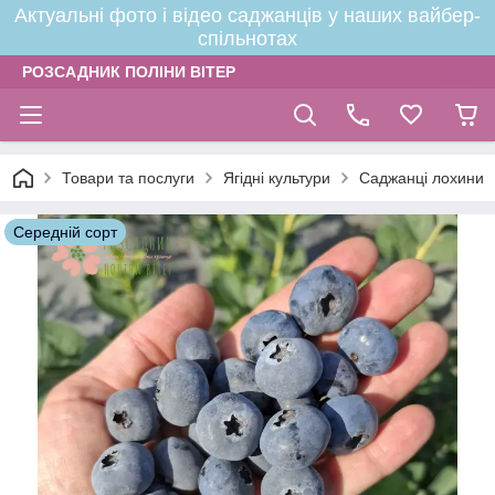
Актуальні фото і відео саджанців у наших вайбер-
спільнотах
РОЗСАДНИК ПОЛІНИ ВІТЕР
Товари та послуги
Ягідні культури
Саджанці лохини
Середній сорт