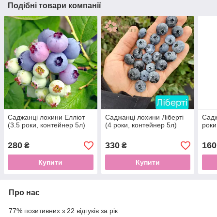
Подібні товари компанії
Саджанці лохини Елліот
Саджанці лохини Ліберті
Садж
(3.5 роки, контейнер 5л)
(4 роки, контейнер 5л)
роки
280
330
160
₴
₴
Купити
Купити
Про нас
77% позитивних з 22 відгуків за рік