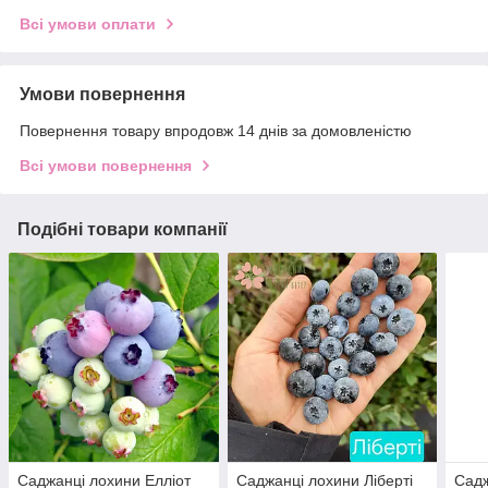
Всі умови оплати
Умови повернення
Повернення товару впродовж 14 днів за домовленістю
Всі умови повернення
Подібні товари компанії
Саджанці лохини Елліот
Саджанці лохини Ліберті
Садж