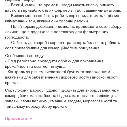
- Великі, смачні та ароматні ягоди мають високу ринкову
вартість і приваблюють як фермерів, так і садівників-аматорів.
- Висока морозостійкість робить сорт придатним для різних
кліматичних зон, включаючи холодні регіони.
- Пізній термін дозрівання дозволяє продовжити сезон збору
лохини, що є додатковою перевагою для фермерських
господарств.
- Стійкість до хвороб і хороша транспортабельність роблять
сорт привабливим для комерційного вирощування.
Особливості догляду:
- Слід регулярно проводити обрізку для покращення
врожайності та освітлення куща.
- Контроль за рівнем кислотності ґрунту та зволоженням
важливий для забезпечення здорового росту і високої якості
врожаю.
Сорт лохини Дарроу чудово підходить для вирощування як у
комерційних масштабах, так і для аматорського садівництва
завдяки своїм великим, смачним ягодам, морозостійкості та
тривалому періоду збору врожаю.
Приховати