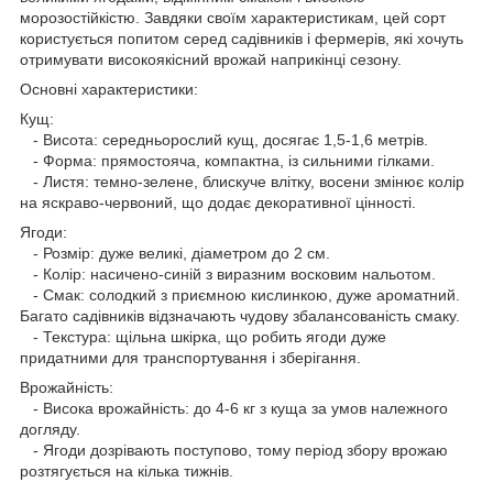
морозостійкістю. Завдяки своїм характеристикам, цей сорт
користується попитом серед садівників і фермерів, які хочуть
отримувати високоякісний врожай наприкінці сезону.
Основні характеристики:
Кущ:
- Висота: середньорослий кущ, досягає 1,5-1,6 метрів.
- Форма: прямостояча, компактна, із сильними гілками.
- Листя: темно-зелене, блискуче влітку, восени змінює колір
на яскраво-червоний, що додає декоративної цінності.
Ягоди:
- Розмір: дуже великі, діаметром до 2 см.
- Колір: насичено-синій з виразним восковим нальотом.
- Смак: солодкий з приємною кислинкою, дуже ароматний.
Багато садівників відзначають чудову збалансованість смаку.
- Текстура: щільна шкірка, що робить ягоди дуже
придатними для транспортування і зберігання.
Врожайність:
- Висока врожайність: до 4-6 кг з куща за умов належного
догляду.
- Ягоди дозрівають поступово, тому період збору врожаю
розтягується на кілька тижнів.