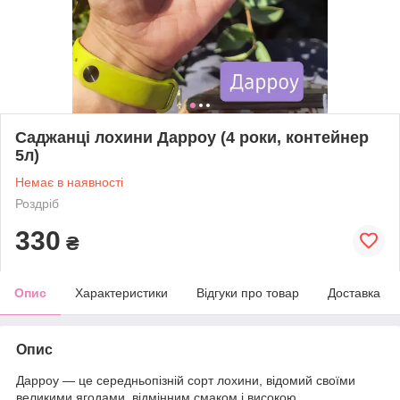
Саджанці лохини Дарроу (4 роки, контейнер
5л)
Немає в наявності
Роздріб
330
₴
Опис
Характеристики
Відгуки про товар
Доставка
Опис
Дарроу — це середньопізній сорт лохини, відомий своїми
великими ягодами, відмінним смаком і високою