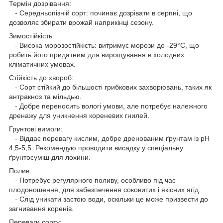
Термін дозрівання:
- Середньопізній сорт: починає дозрівати в серпні, що
дозволяє збирати врожай наприкінці сезону.
Зимостійкість:
- Висока морозостійкість: витримує морози до -29°C, що
робить його придатним для вирощування в холодних
кліматичних умовах.
Стійкість до хвороб:
- Сорт стійкий до більшості грибкових захворювань, таких як
антракноз та мільдью.
- Добре переносить вологі умови, але потребує належного
дренажу для уникнення кореневих гнилей.
Грунтові вимоги:
- Віддає перевагу кислим, добре дренованим ґрунтам із pH
4,5-5,5. Рекомендую проводити висадку у спеціальну
ґрунтосуміш для лохини.
Полив:
- Потребує регулярного поливу, особливо під час
плодоношення, для забезпечення соковитих і якісних ягід.
- Слід уникати застою води, оскільки це може призвести до
загнивання коренів.
Переваги сорту: