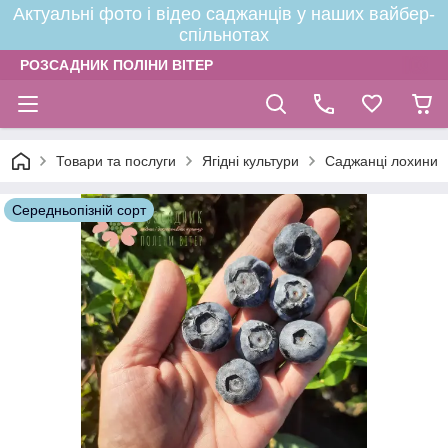
Актуальні фото і відео саджанців у наших вайбер-
спільнотах
РОЗСАДНИК ПОЛІНИ ВІТЕР
Товари та послуги
Ягідні культури
Саджанці лохини
Середньопізній сорт