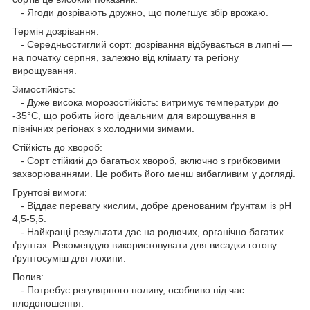
- Ягоди дозрівають дружно, що полегшує збір врожаю.
Термін дозрівання:
- Середньостиглий сорт: дозрівання відбувається в липні —
на початку серпня, залежно від клімату та регіону
вирощування.
Зимостійкість:
- Дуже висока морозостійкість: витримує температури до
-35°C, що робить його ідеальним для вирощування в
північних регіонах з холодними зимами.
Стійкість до хвороб:
- Сорт стійкий до багатьох хвороб, включно з грибковими
захворюваннями. Це робить його менш вибагливим у догляді.
Грунтові вимоги:
- Віддає перевагу кислим, добре дренованим ґрунтам із pH
4,5-5,5.
- Найкращі результати дає на родючих, органічно багатих
ґрунтах. Рекомендую використовувати для висадки готову
ґрунтосуміш для лохини.
Полив:
- Потребує регулярного поливу, особливо під час
плодоношення.