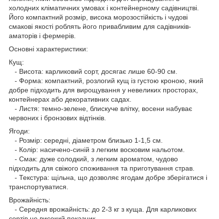
холодних кліматичних умовах і контейнерному садівництві.
Його компактний розмір, висока морозостійкість і чудові
смакові якості роблять його привабливим для садівників-
аматорів і фермерів.
Основні характеристики:
Кущ:
- Висота: карликовий сорт, досягає лише 60-90 см.
- Форма: компактний, розлогий кущ із густою кроною, який
добре підходить для вирощування у невеликих просторах,
контейнерах або декоративних садах.
- Листя: темно-зелене, блискуче влітку, восени набуває
червоних і бронзових відтінків.
Ягоди:
- Розмір: середні, діаметром близько 1-1,5 см.
- Колір: насичено-синій з легким восковим нальотом.
- Смак: дуже солодкий, з легким ароматом, чудово
підходить для свіжого споживання та приготування страв.
- Текстура: щільна, що дозволяє ягодам добре зберігатися і
транспортуватися.
Врожайність:
- Середня врожайність: до 2-3 кг з куща. Для карликових
сортів це високий показник.