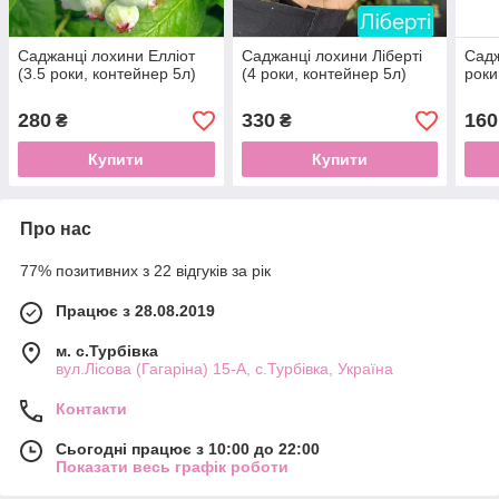
Саджанці лохини Елліот
Саджанці лохини Ліберті
Садж
(3.5 роки, контейнер 5л)
(4 роки, контейнер 5л)
роки
280
330
160
₴
₴
Купити
Купити
Про нас
77% позитивних з 22 відгуків за рік
Працює з 28.08.2019
м. с.Турбівка
вул.Лісова (Гагаріна) 15-А, с.Турбівка, Україна
Контакти
Сьогодні працює з 10:00 до 22:00
Показати весь графік роботи