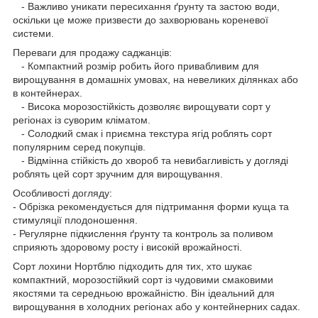
- Важливо уникати пересихання ґрунту та застою води,
оскільки це може призвести до захворювань кореневої
системи.
Переваги для продажу саджанців:
- Компактний розмір робить його привабливим для
вирощування в домашніх умовах, на невеликих ділянках або
в контейнерах.
- Висока морозостійкість дозволяє вирощувати сорт у
регіонах із суворим кліматом.
- Солодкий смак і приємна текстура ягід роблять сорт
популярним серед покупців.
- Відмінна стійкість до хвороб та невибагливість у догляді
роблять цей сорт зручним для вирощування.
Особливості догляду:
- Обрізка рекомендується для підтримання форми куща та
стимуляції плодоношення.
- Регулярне підкислення ґрунту та контроль за поливом
сприяють здоровому росту і високій врожайності.
Сорт лохини Нортблю підходить для тих, хто шукає
компактний, морозостійкий сорт із чудовими смаковими
якостями та середньою врожайністю. Він ідеальний для
вирощування в холодних регіонах або у контейнерних садах.