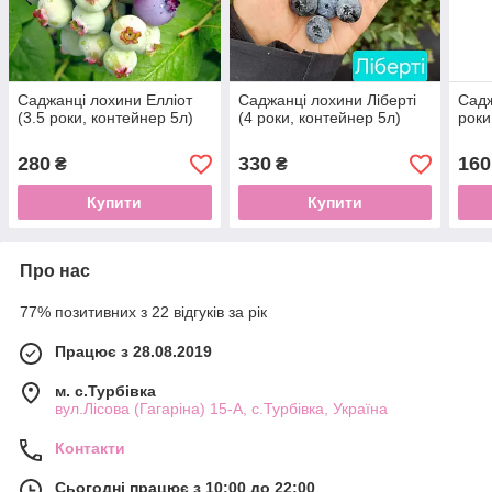
Саджанці лохини Елліот
Саджанці лохини Ліберті
Садж
(3.5 роки, контейнер 5л)
(4 роки, контейнер 5л)
роки
280
330
160
₴
₴
Купити
Купити
Про нас
77% позитивних з 22 відгуків за рік
Працює з 28.08.2019
м. с.Турбівка
вул.Лісова (Гагаріна) 15-А, с.Турбівка, Україна
Контакти
Сьогодні працює з 10:00 до 22:00