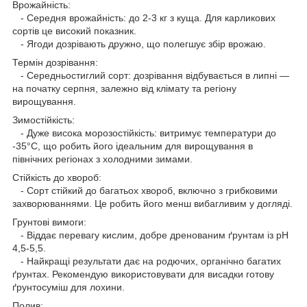
Врожайність:
- Середня врожайність: до 2-3 кг з куща. Для карликових
сортів це високий показник.
- Ягоди дозрівають дружно, що полегшує збір врожаю.
Термін дозрівання:
- Середньостиглий сорт: дозрівання відбувається в липні —
на початку серпня, залежно від клімату та регіону
вирощування.
Зимостійкість:
- Дуже висока морозостійкість: витримує температури до
-35°C, що робить його ідеальним для вирощування в
північних регіонах з холодними зимами.
Стійкість до хвороб:
- Сорт стійкий до багатьох хвороб, включно з грибковими
захворюваннями. Це робить його менш вибагливим у догляді.
Грунтові вимоги:
- Віддає перевагу кислим, добре дренованим ґрунтам із pH
4,5-5,5.
- Найкращі результати дає на родючих, органічно багатих
ґрунтах. Рекомендую використовувати для висадки готову
ґрунтосуміш для лохини.
Полив: