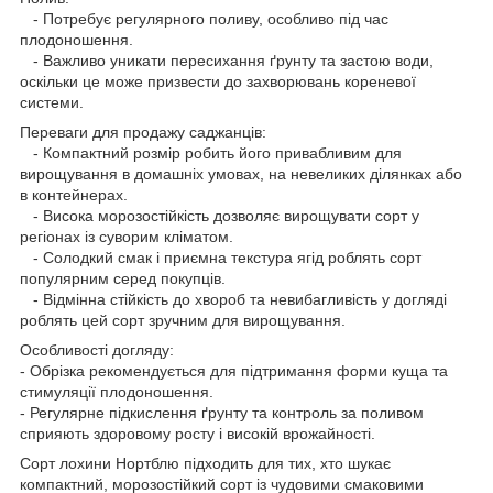
- Потребує регулярного поливу, особливо під час
плодоношення.
- Важливо уникати пересихання ґрунту та застою води,
оскільки це може призвести до захворювань кореневої
системи.
Переваги для продажу саджанців:
- Компактний розмір робить його привабливим для
вирощування в домашніх умовах, на невеликих ділянках або
в контейнерах.
- Висока морозостійкість дозволяє вирощувати сорт у
регіонах із суворим кліматом.
- Солодкий смак і приємна текстура ягід роблять сорт
популярним серед покупців.
- Відмінна стійкість до хвороб та невибагливість у догляді
роблять цей сорт зручним для вирощування.
Особливості догляду:
- Обрізка рекомендується для підтримання форми куща та
стимуляції плодоношення.
- Регулярне підкислення ґрунту та контроль за поливом
сприяють здоровому росту і високій врожайності.
Сорт лохини Нортблю підходить для тих, хто шукає
компактний, морозостійкий сорт із чудовими смаковими