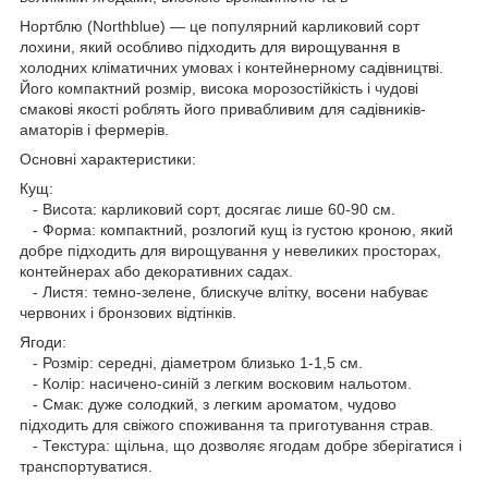
Нортблю (Northblue) — це популярний карликовий сорт
лохини, який особливо підходить для вирощування в
холодних кліматичних умовах і контейнерному садівництві.
Його компактний розмір, висока морозостійкість і чудові
смакові якості роблять його привабливим для садівників-
аматорів і фермерів.
Основні характеристики:
Кущ:
- Висота: карликовий сорт, досягає лише 60-90 см.
- Форма: компактний, розлогий кущ із густою кроною, який
добре підходить для вирощування у невеликих просторах,
контейнерах або декоративних садах.
- Листя: темно-зелене, блискуче влітку, восени набуває
червоних і бронзових відтінків.
Ягоди:
- Розмір: середні, діаметром близько 1-1,5 см.
- Колір: насичено-синій з легким восковим нальотом.
- Смак: дуже солодкий, з легким ароматом, чудово
підходить для свіжого споживання та приготування страв.
- Текстура: щільна, що дозволяє ягодам добре зберігатися і
транспортуватися.