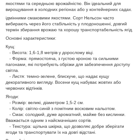
якостями та середньою врожайністю. Він ідеальний для
вирощування в холодних регіонах або у контейнерних садах.
ідмінними смаковими якостями. Сорт Нельсон часто
вибирають через його стабільність у плодоношенні, довгий
термін збирання врожаю та хорошу транспортабельність ягід.
Основні характеристики:
Кущ:
- Висота: 1,6-1,8 метрів у дорослому віці.
- Форма: прямостояча, з густою кроною та сильними
пагонами, які потребують обрізки для забезпечення доступу
світла.
- Листя: темно-зелене, блискуче, що надає кущу
декоративного вигляду. Восени кущ набуває жовтих або
червоних відтінків.
Ягоди:
- Розмір: великі, діаметром 1,5-2 см.
- Колір: світло-синій з помітним восковим нальотом.
- Смак: солодкий, дуже ароматний, майже без кислинки.
Вважається одним з найсмачніших сортів.
- Текстура: щільна шкірка, що дозволяє добре зберігати
ягоди та транспортувати їх на довгі відстані.