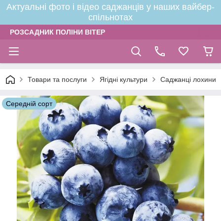
Актуальні фото і відео саджанців у наших вайбер-
спільнотах
РОЗСАДНИК ПОЛІНИ ВІТЕР
Товари та послуги
Ягідні культури
Саджанці лохини
Середній сорт