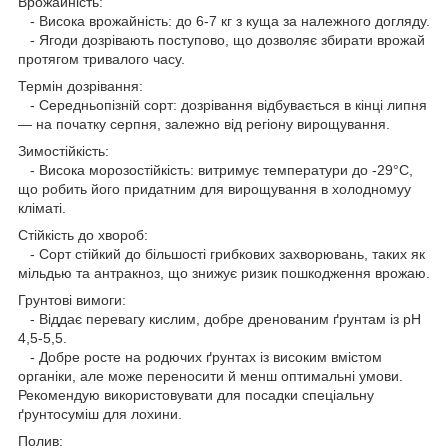
Врожайність:
- Висока врожайність: до 6-7 кг з куща за належного догляду.
- Ягоди дозрівають поступово, що дозволяє збирати врожай
протягом тривалого часу.
Термін дозрівання:
- Середньопізній сорт: дозрівання відбувається в кінці липня
— на початку серпня, залежно від регіону вирощування.
Зимостійкість:
- Висока морозостійкість: витримує температури до -29°C,
що робить його придатним для вирощування в холодномуу
кліматі.
Стійкість до хвороб:
- Сорт стійкий до більшості грибкових захворювань, таких як
мільдью та антракноз, що знижує ризик пошкодження врожаю.
Грунтові вимоги:
- Віддає перевагу кислим, добре дренованим ґрунтам із pH
4,5-5,5.
- Добре росте на родючих ґрунтах із високим вмістом
органіки, але може переносити й менш оптимальні умови.
Рекомендую використовувати для посадки спеціальну
ґрунтосуміш для лохини.
Полив: