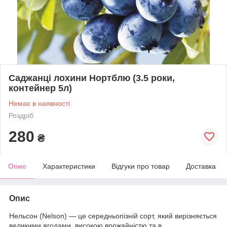
Саджанці лохини Нортблю (3.5 роки,
контейнер 5л)
Немає в наявності
Роздріб
280
₴
Опис
Характеристики
Відгуки про товар
Доставка
Опис
Нельсон (Nelson) — це середньопізній сорт, який вирізняється
великими ягодами, високою врожайністю та в