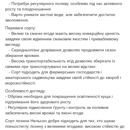
- Потребує регулярного поливу, особливо під час активного
росту та плодоношення.
- Варто уникати застою води, але забезпечити достатнє
зволоження.
Переваги сорту:
- Великі та смачні ягоди мають високу комерційну цінність
завдяки своїм відмінним смаковим якостям і привабливому
вигляду.
- Середньопізнє дозрівання дозволяє продовжити сезон
збирання врожаю.
- Висока транспортабельність ягід дозволяє зберігати їх
свіжими при транспортуванні на великі відстані.
- Сорт підходить для фермерських господарств і
аматорського садівництва завдяки своїй стійкості до хвороб і
морозостійкості.
Особливості догляду:
- Обрізка необхідна для покращення освітленості куща і
підтримання його здорового росту.
- Регулярне підкислення ґрунту і контроль за поливом
забезпечать високі врожаї та якісні ягоди.
Сорт лохини Нельсон добре підходить для тих, хто шукає
пізньостиглу лохину з великими ягодами, високою стійкістю до