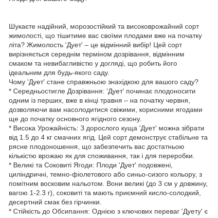
Шукаєте надійний, морозостійкий та високоврожайний сорт
жимолості, що тішитиме вас своїми плодами вже на початку
літа? Жимолость 'Дует' – це відмінний вибір! Цей сорт
вирізняється середнім терміном дозрівання, відмінним
смаком та невибагливістю у догляді, що робить його
ідеальним для будь-якого саду.
Чому 'Дует' стане справжньою знахідкою для вашого саду?
* Середньостигле Дозрівання: 'Дует' починає плодоносити
одним із перших, вже в кінці травня – на початку червня,
дозволяючи вам насолодитися свіжими, корисними ягодами
ще до початку основного ягідного сезону.
* Висока Урожайність: З дорослого куща 'Дует' можна зібрати
від 1.5 до 4 кг смачних ягід. Цей сорт демонструє стабільне та
рясне плодоношення, що забезпечить вас достатньою
кількістю врожаю як для споживання, так і для переробки.
* Великі та Соковиті Ягоди: Плоди 'Дует' подовжені,
циліндричні, темно-фіолетового або синьо-сизого кольору, з
помітним восковим нальотом. Вони великі (до 3 см у довжину,
вагою 1-2.3 г), соковиті та мають приємний кисло-солодкий,
десертний смак без гірчинки.
* Стійкість до Обсипання: Однією з ключових переваг 'Дуету' є