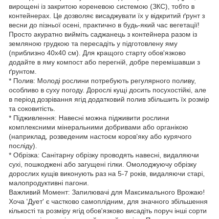
вирощені із закритою кореневою системою (ЗКС), тобто в
контейнерах. Це дозволяє висаджувати їх у відкритий ґрунт з
весни до пізньої осені, практично в будь-який час вегетації!
Просто акуратно вийміть саджанець з контейнера разом із
земляною грудкою та пересадіть у підготовлену яму
(приблизно 40х40 см). Для кращого старту обов'язково
додайте в яму компост або перегній, добре перемішавши з
ґрунтом.
* Полив: Молоді рослини потребують регулярного поливу,
особливо в суху погоду. Дорослі кущі досить посухостійкі, але
в період дозрівання ягід додатковий полив збільшить їх розмір
та соковитість.
* Підживлення: Навесні можна підживити рослини
комплексними мінеральними добривами або органікою
(наприклад, розведеним настоєм коров'яку або курячого
посліду).
* Обрізка: Санітарну обрізку проводять навесні, видаляючи
сухі, пошкоджені або загущені гілки. Омолоджуючу обрізку
дорослих кущів виконують раз на 5-7 років, видаляючи старі,
малопродуктивні пагони.
Важливий Момент: Запилювачі для Максимального Врожаю!
Хоча 'Дует' є частково самоплідним, для значного збільшення
кількості та розміру ягід обов'язково висадіть поруч інші сорти