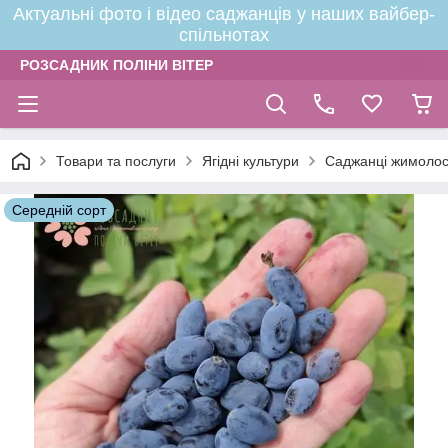
Актуальні фото і відео саджанців у наших вайбер-
спільнотах
РОЗСАДНИК ПОЛІНИ ВІТЕР
Товари та послуги
Ягідні культури
Саджанці жимолос
Середній сорт