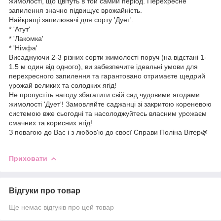
жимолості, що цвітуть в той самий період. Перехресне
запилення значно підвищує врожайність.
Найкращі запилювачі для сорту 'Дует':
* 'Атут'
* 'Лакомка'
* 'Німфа'
Висаджуючи 2-3 різних сорти жимолості поруч (на відстані 1-
1.5 м один від одного), ви забезпечите ідеальні умови для
перехресного запилення та гарантовано отримаєте щедрий
урожай великих та солодких ягід!
Не пропустіть нагоду збагатити свій сад чудовими ягодами
жимолості 'Дует'! Замовляйте саджанці зі закритою кореневою
системою вже сьогодні та насолоджуйтесь власним урожаєм
смачних та корисних ягід!
З повагою до Вас і з любов'ю до своєї Справи Поліна Вітер🌿
Приховати
Відгуки про товар
Ще немає відгуків про цей товар