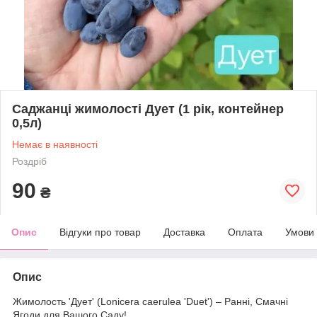
Саджанці жимолості Дует (1 рік, контейнер
0,5л)
Немає в наявності
Роздріб
90
₴
Опис
Відгуки про товар
Доставка
Оплата
Умови
Опис
Жимолость 'Дует' (Lonicera caerulea 'Duet') – Ранні, Смачні
Ягоди для Вашого Саду!