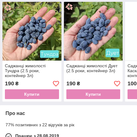
Саджанці жимолості
Саджанці жимолості Дует
Садж
Тундра (2.5 роки,
(2.5 роки, контейнер 3л)
Каск
контейнер 3л)
конт
190
190
100
₴
₴
Купити
Купити
Про нас
77% позитивних з 22 відгуків за рік
Працює з 28.08.2019