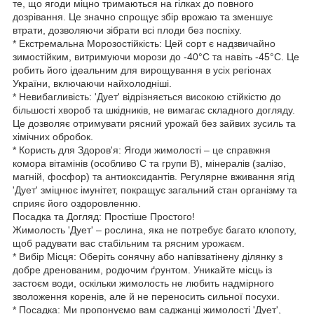
те, що ягоди міцно тримаються на гілках до повного
дозрівання. Це значно спрощує збір врожаю та зменшує
втрати, дозволяючи зібрати всі плоди без поспіху.
* Екстремальна Морозостійкість: Цей сорт є надзвичайно
зимостійким, витримуючи морози до -40°C та навіть -45°C. Це
робить його ідеальним для вирощування в усіх регіонах
України, включаючи найхолодніші.
* Невибагливість: 'Дует' відрізняється високою стійкістю до
більшості хвороб та шкідників, не вимагає складного догляду.
Це дозволяє отримувати рясний урожай без зайвих зусиль та
хімічних обробок.
* Користь для Здоров'я: Ягоди жимолості – це справжня
комора вітамінів (особливо С та групи В), мінералів (залізо,
магній, фосфор) та антиоксидантів. Регулярне вживання ягід
'Дует' зміцнює імунітет, покращує загальний стан організму та
сприяє його оздоровленню.
Посадка та Догляд: Простіше Простого!
Жимолость 'Дует' – рослина, яка не потребує багато клопоту,
щоб радувати вас стабільним та рясним урожаєм.
* Вибір Місця: Оберіть сонячну або напівзатінену ділянку з
добре дренованим, родючим ґрунтом. Уникайте місць із
застоєм води, оскільки жимолость не любить надмірного
зволоження коренів, але й не переносить сильної посухи.
* Посадка: Ми пропонуємо вам саджанці жимолості 'Дует',