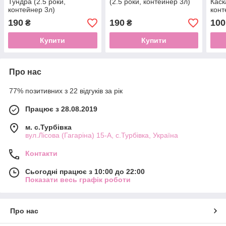
Тундра (2.5 роки,
(2.5 роки, контейнер 3л)
Каск
контейнер 3л)
конт
190
190
100
₴
₴
Купити
Купити
Про нас
77% позитивних з 22 відгуків за рік
Працює з 28.08.2019
м. с.Турбівка
вул.Лісова (Гагаріна) 15-А, с.Турбівка, Україна
Контакти
Сьогодні працює з 10:00 до 22:00
Показати весь графік роботи
Про нас