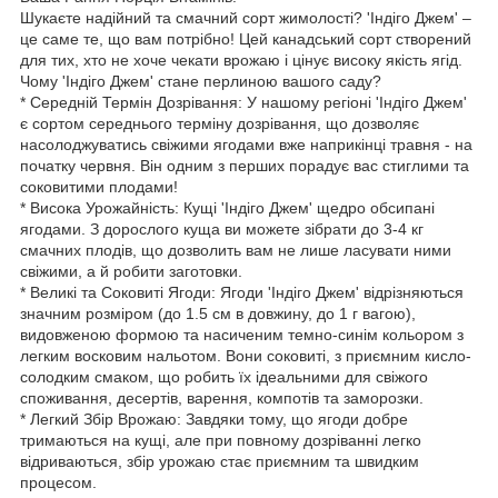
Шукаєте надійний та смачний сорт жимолості? 'Індіго Джем' –
це саме те, що вам потрібно! Цей канадський сорт створений
для тих, хто не хоче чекати врожаю і цінує високу якість ягід.
Чому 'Індіго Джем' стане перлиною вашого саду?
* Середній Термін Дозрівання: У нашому регіоні 'Індіго Джем'
є сортом середнього терміну дозрівання, що дозволяє
насолоджуватись свіжими ягодами вже наприкінці травня - на
початку червня. Він одним з перших порадує вас стиглими та
соковитими плодами!
* Висока Урожайність: Кущі 'Індіго Джем' щедро обсипані
ягодами. З дорослого куща ви можете зібрати до 3-4 кг
смачних плодів, що дозволить вам не лише ласувати ними
свіжими, а й робити заготовки.
* Великі та Соковиті Ягоди: Ягоди 'Індіго Джем' відрізняються
значним розміром (до 1.5 см в довжину, до 1 г вагою),
видовженою формою та насиченим темно-синім кольором з
легким восковим нальотом. Вони соковиті, з приємним кисло-
солодким смаком, що робить їх ідеальними для свіжого
споживання, десертів, варення, компотів та заморозки.
* Легкий Збір Врожаю: Завдяки тому, що ягоди добре
тримаються на кущі, але при повному дозріванні легко
відриваються, збір урожаю стає приємним та швидким
процесом.