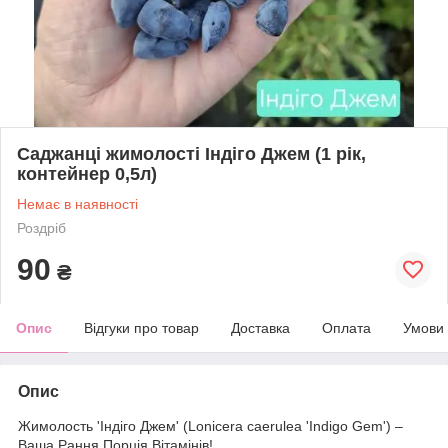
Саджанці жимолості Індіго Джем (1 рік,
контейнер 0,5л)
Немає в наявності
Роздріб
90
₴
Опис
Відгуки про товар
Доставка
Оплата
Умови
Опис
Жимолость 'Індіго Джем' (Lonicera caerulea 'Indigo Gem') –
Ваша Рання Порція Вітамінів!