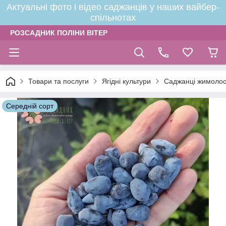
Актуальні фото і відео саджанців у наших вайбер-
спільнотах
РОЗСАДНИК ПОЛІНИ ВІТЕР
Товари та послуги
Ягідні культури
Саджанці жимолос
Середній сорт