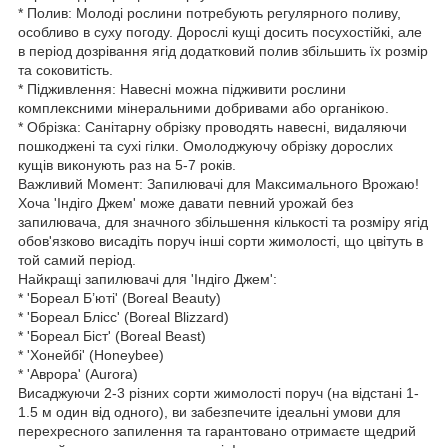
* Полив: Молоді рослини потребують регулярного поливу,
особливо в суху погоду. Дорослі кущі досить посухостійкі, але
в період дозрівання ягід додатковий полив збільшить їх розмір
та соковитість.
* Підживлення: Навесні можна підживити рослини
комплексними мінеральними добривами або органікою.
* Обрізка: Санітарну обрізку проводять навесні, видаляючи
пошкоджені та сухі гілки. Омолоджуючу обрізку дорослих
кущів виконують раз на 5-7 років.
Важливий Момент: Запилювачі для Максимального Врожаю!
Хоча 'Індіго Джем' може давати певний урожай без
запилювача, для значного збільшення кількості та розміру ягід
обов'язково висадіть поруч інші сорти жимолості, що цвітуть в
той самий період.
Найкращі запилювачі для 'Індіго Джем':
* 'Бореал Б’юті' (Boreal Beauty)
* 'Бореал Блісс' (Boreal Blizzard)
* 'Бореал Біст' (Boreal Beast)
* 'Хонейбі' (Honeybee)
* 'Аврора' (Aurora)
Висаджуючи 2-3 різних сорти жимолості поруч (на відстані 1-
1.5 м один від одного), ви забезпечите ідеальні умови для
перехресного запилення та гарантовано отримаєте щедрий