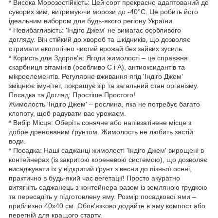
* Висока Морозостійкість: Цей сорт прекрасно адаптований до
суворих зим, витримуючи морози до -40°C. Це робить його
ідеальним вибором для будь-якого регіону України.
* Невибагливість: 'Індіго Джем' не вимагає особливого
догляду. Він стійкий до хвороб та шкідників, що дозволяє
отримати екологічно чистий врожай без зайвих зусиль.
* Користь для Здоров'я: Ягоди жимолості – це справжня
скарбниця вітамінів (особливо С і А), антиоксидантів та
мікроелементів. Регулярне вживання ягід 'Індіго Джем'
зміцнює імунітет, покращує зір та загальний стан організму.
Посадка та Догляд: Простіше Простого!
Жимолость 'Індіго Джем' – рослина, яка не потребує багато
клопоту, щоб радувати вас урожаєм.
* Вибір Місця: Оберіть сонячне або напівзатінене місце з
добре дренованим ґрунтом. Жимолость не любить застій
води.
* Посадка: Наші саджанці жимолості 'Індіго Джем' вирощені в
контейнерах (із закритою кореневою системою), що дозволяє
висаджувати їх у відкритий ґрунт з весни до пізньої осені,
практично в будь-який час вегетації! Просто акуратно
витягніть саджанець з контейнера разом із земляною грудкою
та пересадіть у підготовлену яму. Розмір посадкової ями –
приблизно 40х40 см. Обов'язково додайте в яму компост або
перегній для кращого старту.