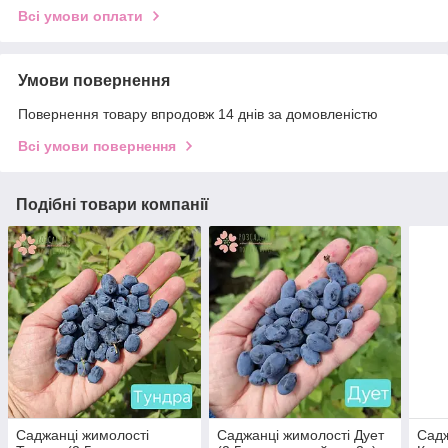
Всі умови оплати
Умови повернення
Повернення товару впродовж 14 днів за домовленістю
Всі умови повернення
Подібні товари компанії
Саджанці жимолості
Саджанці жимолості Дует
Садж