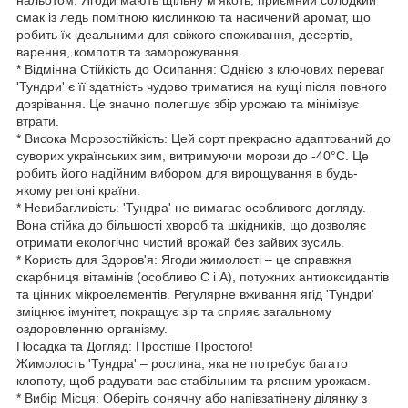
смак із ледь помітною кислинкою та насичений аромат, що
робить їх ідеальними для свіжого споживання, десертів,
варення, компотів та заморожування.
* Відмінна Стійкість до Осипання: Однією з ключових переваг
'Тундри' є її здатність чудово триматися на кущі після повного
дозрівання. Це значно полегшує збір урожаю та мінімізує
втрати.
* Висока Морозостійкість: Цей сорт прекрасно адаптований до
суворих українських зим, витримуючи морози до -40°C. Це
робить його надійним вибором для вирощування в будь-
якому регіоні країни.
* Невибагливість: 'Тундра' не вимагає особливого догляду.
Вона стійка до більшості хвороб та шкідників, що дозволяє
отримати екологічно чистий врожай без зайвих зусиль.
* Користь для Здоров'я: Ягоди жимолості – це справжня
скарбниця вітамінів (особливо С і А), потужних антиоксидантів
та цінних мікроелементів. Регулярне вживання ягід 'Тундри'
зміцнює імунітет, покращує зір та сприяє загальному
оздоровленню організму.
Посадка та Догляд: Простіше Простого!
Жимолость 'Тундра' – рослина, яка не потребує багато
клопоту, щоб радувати вас стабільним та рясним урожаєм.
* Вибір Місця: Оберіть сонячну або напівзатінену ділянку з