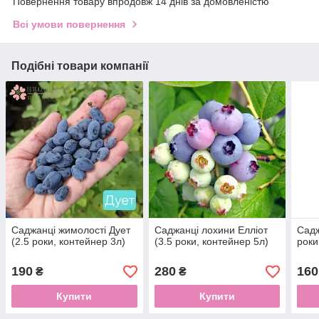
Повернення товару впродовж 14 днів за домовленістю
Всі умови повернення
Подібні товари компанії
Саджанці жимолості Дует
Саджанці лохини Елліот
Садж
(2.5 роки, контейнер 3л)
(3.5 роки, контейнер 5л)
роки
190
280
160
₴
₴
Купити
Купити