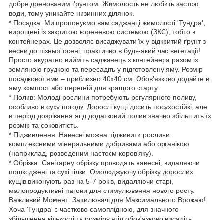
добре дренованим ґрунтом. Жимолость не любить застою
води, тому уникайте низинних ділянок.
* Посадка: Ми пропонуємо вам саджанці жимолості 'Тундра',
вирощені із закритою кореневою системою (ЗКС), тобто в
контейнерах. Це дозволяє висаджувати їх у відкритий ґрунт з
весни до пізньої осені, практично в будь-який час вегетації!
Просто акуратно вийміть саджанець з контейнера разом із
земляною грудкою та пересадіть у підготовлену яму. Розмір
посадкової ями – приблизно 40х40 см. Обов'язково додайте в
яму компост або перегній для кращого старту.
* Полив: Молоді рослини потребують регулярного поливу,
особливо в суху погоду. Дорослі кущі досить посухостійкі, але
в період дозрівання ягід додатковий полив значно збільшить їх
розмір та соковитість.
* Підживлення: Навесні можна підживити рослини
комплексними мінеральними добривами або органікою
(наприклад, розведеним настоєм коров'яку).
* Обрізка: Санітарну обрізку проводять навесні, видаляючи
пошкоджені та сухі гілки. Омолоджуючу обрізку дорослих
кущів виконують раз на 5-7 років, видаляючи старі,
малопродуктивні пагони для стимулювання нового росту.
Важливий Момент: Запилювачі для Максимального Врожаю!
Хоча 'Тундра' є частково самоплідною, для значного
збільшення кількості та розміру ягід обов'язково висадіть