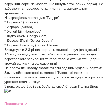
поруч інші сорти жимолості, що цвітуть в той самий період. Це
забезпечить перехресне запилення та максимальну
врожайність.
Найкращі запилювачі для 'Тундри':
* 'Бореаліс' (Borealis)
* 'Аврора' (Aurora)
* 'Хоней Біі' (Honeybee)
* 'Індіго Джем' (Indigo Gem)
* 'Бореал Б’юті' (Boreal Beauty)
* 'Бореал Бліззард' (Boreal Blizzard)
Висаджуючи 2-3 різних сорти жимолості поруч (на відстані 1-
1.5 м один від одного), ви забезпечите ідеальні умови для
перехресного запилення та гарантовано отримаєте щедрий
урожай великих та солодких ягід!
Не пропустіть нагоду збагатити свій сад цим чудовим сортом!
Замовляйте саджанці жимолості 'Тундра' зі закритою
кореневою системою вже сьогодні та насолоджуйтесь рясним
урожаєм смачних ягід!
З повагою до Вас і з любов'ю до своєї Справи Поліна Вітер
Приховати