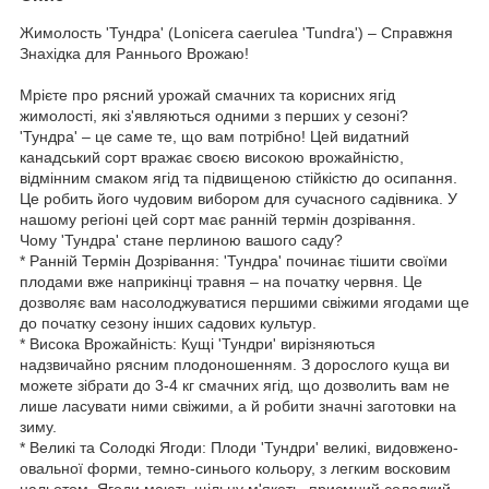
Жимолость 'Тундра' (Lonicera caerulea 'Tundra') – Справжня
Знахідка для Раннього Врожаю!
Мрієте про рясний урожай смачних та корисних ягід
жимолості, які з'являються одними з перших у сезоні?
'Тундра' – це саме те, що вам потрібно! Цей видатний
канадський сорт вражає своєю високою врожайністю,
відмінним смаком ягід та підвищеною стійкістю до осипання.
Це робить його чудовим вибором для сучасного садівника. У
нашому регіоні цей сорт має ранній термін дозрівання.
Чому 'Тундра' стане перлиною вашого саду?
* Ранній Термін Дозрівання: 'Тундра' починає тішити своїми
плодами вже наприкінці травня – на початку червня. Це
дозволяє вам насолоджуватися першими свіжими ягодами ще
до початку сезону інших садових культур.
* Висока Врожайність: Кущі 'Тундри' вирізняються
надзвичайно рясним плодоношенням. З дорослого куща ви
можете зібрати до 3-4 кг смачних ягід, що дозволить вам не
лише ласувати ними свіжими, а й робити значні заготовки на
зиму.
* Великі та Солодкі Ягоди: Плоди 'Тундри' великі, видовжено-
овальної форми, темно-синього кольору, з легким восковим
нальотом. Ягоди мають щільну м'якоть, приємний солодкий