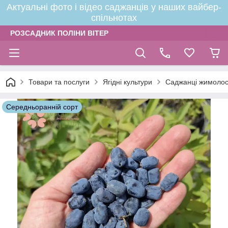
Актуальні фото і відео саджанців у наших вайбер-
спільнотах
РОЗСАДНИК ПОЛІНИ ВІТЕР
Товари та послуги
Ягідні культури
Саджанці жимолос
Середньоранній сорт